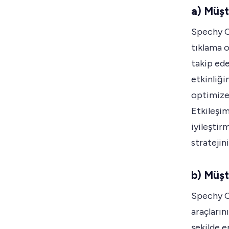
a) Müşt
Spechy CR
tıklama o
takip ede
etkinliğ
optimize 
Etkileşim
iyileştir
stratejini
b) Müşt
Spechy C
araçların
şekilde e