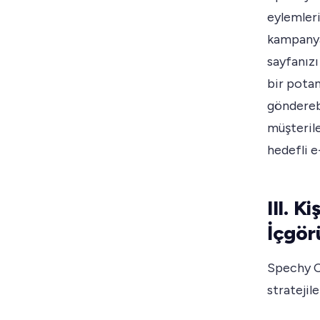
eylemleri
kampanyal
sayfanız
bir potan
gönderebi
müşterile
hedefli e
III. K
İçgör
Spechy CR
stratejil