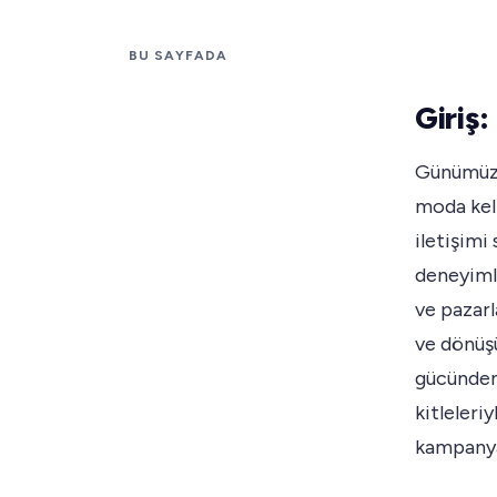
BU SAYFADA
Giriş:
Günümüzün
moda keli
iletişimi
deneyimle
ve pazarl
ve dönüşü
gücünden 
kitleleri
kampanyal