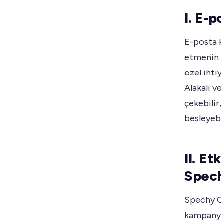
I. E-
E-posta k
etmenin ö
özel ihti
Alakalı v
çekebilir
besleyebi
II. Et
Spech
Spechy CR
kampanyal