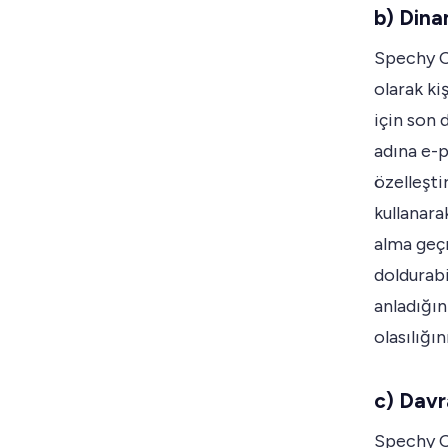
b) Dina
Spechy CR
olarak ki
için son 
adına e-p
özelleşti
kullanara
alma geçm
doldurabi
anladığın
olasılığını
c) Davr
Spechy C