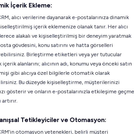
mik İçerik Ekleme:
M, alıcı verilerine dayanarak e-postalarınıza dinamik
şiselleştirilmiş içerik eklemenize olanak tanır. Her alıcı
derece alakalı ve kişiselleştirilmiş bir deneyim yaratmak
osta gövdesini, konu satırını ve hatta görselleri
rebilirsiniz. Birleştirme etiketleri veya yer tutucular
k içerik alanlarını; alıcının adı, konumu veya önceki satın
işi gibi alıcıya özel bilgilerle otomatik olarak
lirsiniz. Bu düzeyde kişiselleştirme, müşterilerinizi
ızı gösterir ve onların e-postalarınızla etkileşime geçm
 artırır.
anışsal Tetikleyiciler ve Otomasyon:
RM'in otomasyon yetenekleri, belirli müşteri