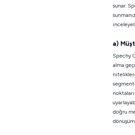
sunar. Sp
sunmanıza
inceleyel
a) Müş
Spechy CR
alma geçm
nitelikle
segmentle
noktaları
uyarlaya
doğru mes
dönüşüm o