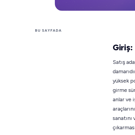
BU SAYFADA
Giriş:
Satış ada
damarıdır
yüksek po
girme sür
anlar ve 
araçların
sanatını 
çıkarması