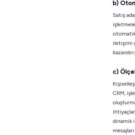
b) Otom
Satış ad
işletmele
otomatikl
iletişimi
kazandırı
c) Ölçe
Kişiselle
CRM, işle
oluşturma
ihtiyaçla
dinamik iç
mesajları