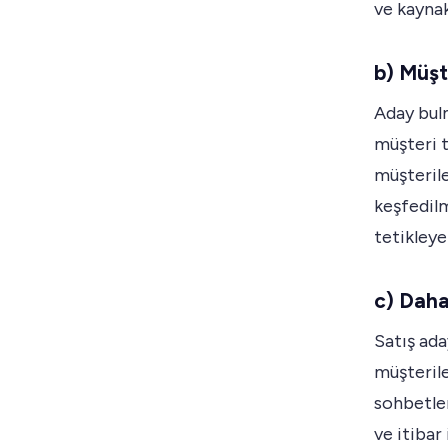
ve kaynak
b) Müşt
Aday bulm
müşteri t
müşterile
keşfedilm
tetikleyeb
c) Daha
Satış ada
müşteriler
sohbetler
ve itibar