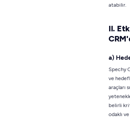
atabilir.
II. E
CRM'd
a) Hede
Spechy CR
ve hedef
araçları 
yetenekle
belirli k
odaklı ve