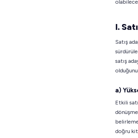
olabilece
I. Sa
Satış ada
sürdürüle
satış ada
olduğunu
a) Yüks
Etkili sa
dönüşme o
belirleme
doğru kit