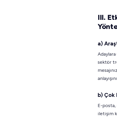
III. E
Yönte
a) Ara
Adaylara 
sektör tr
mesajınız
anlayışın
b) Çok 
E-posta, 
iletişim 