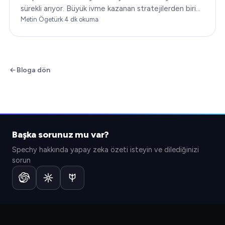
sürekli arıyor. Büyük ivme kazanan stratejilerden biri
de teknolojinin entegrasyonudur…
Metin Ögetürk
·
4
dk okuma
Bloga dön
Başka sorunuz mu var?
Spechy hakkında yapay zeka özeti isteyin ve dilediğinizi
sorun