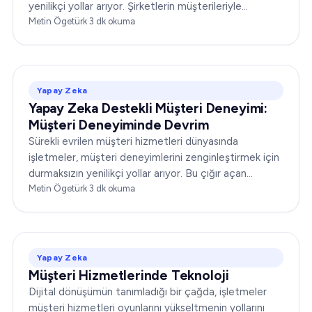
yenilikçi yollar arıyor. Şirketlerin müşterileriyle
etkileşim biçimini yeniden tanımlayan devrim
Metin Ögetürk
·
3
dk okuma
niteliğindeki bir ikiliyle tanışın.
Yapay Zeka
Yapay Zeka Destekli Müşteri Deneyimi:
Müşteri Deneyiminde Devrim
Sürekli evrilen müşteri hizmetleri dünyasında
işletmeler, müşteri deneyimlerini zenginleştirmek için
durmaksızın yenilikçi yollar arıyor. Bu çığır açan
gelişmelerden biri de yapay zeka destekli müşteri
Metin Ögetürk
·
3
dk okuma
deneyimidir ve bu...
Yapay Zeka
Müşteri Hizmetlerinde Teknoloji
Dijital dönüşümün tanımladığı bir çağda, işletmeler
müşteri hizmetleri oyunlarını yükseltmenin yollarını