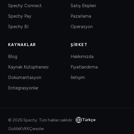
Spechy Connect
Satış Ekipleri
Spechy Pay
Pazarlama
Spechy BI
Operasyon
KAYNAKLAR
ŞIRKET
Blog
Hakkımızda
Kaynak Kütüphanesi
Fiyatlandırma
Dokümantasyon
İletişim
Entegrasyonlar
Türkçe
©
2026
Spechy.
Tüm hakları saklıdır.
Gizlilik
KVKK
Çerezler