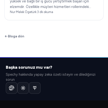
yüksek ve bağlı bir iş gücü yetiştirmek başarı için
elzemdir. Özellikle müşteri hizmetleri rollerindeki
çalışan bağlılığı…
Nur Melek Ögetürk
·
3
dk okuma
Bloga dön
Başka sorunuz mu var?
Spechy hakkında yapay zeka özeti isteyin ve dilediğinizi
sorun