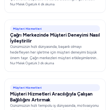
altına almada belirleyici bir unsurdur. Şirketler...
Nur Melek Ögetürk
·
4
dk okuma
Müşteri Hizmetleri
Çağrı Merkezinde Müşteri Deneyimi Nasıl
İyileştirilir
Günümüzün hızlı dünyasında, başarılı olmayı
hedefleyen her işletme için müşteri deneyimi büyük
önem taşır. Çağrı merkezleri müşteri etkileşimlerinin
ön cephesinde yer alır ve bu da operasyonlarını
Nur Melek Ögetürk
·
3
dk okuma
optimize etmeyi…
Müşteri Hizmetleri
Müşteri Hizmetleri Aracılığıyla Çalışan
Bağlılığını Artırmak
Günümüzün hızlı tempolu iş dünyasında, motivasyonu