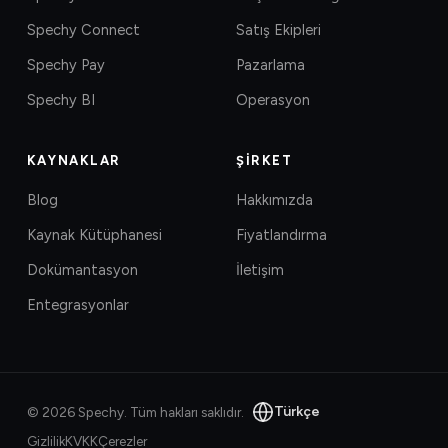
Spechy Connect
Satış Ekipleri
Spechy Pay
Pazarlama
Spechy BI
Operasyon
KAYNAKLAR
ŞIRKET
Blog
Hakkımızda
Kaynak Kütüphanesi
Fiyatlandırma
Dokümantasyon
İletişim
Entegrasyonlar
Türkçe
©
2026
Spechy.
Tüm hakları saklıdır.
Gizlilik
KVKK
Çerezler