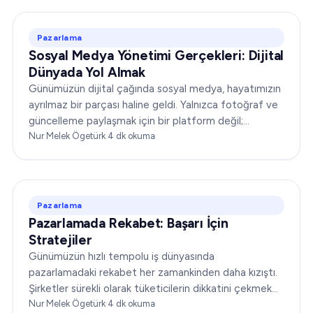
Pazarlama
Sosyal Medya Yönetimi Gerçekleri: Dijital
Dünyada Yol Almak
Günümüzün dijital çağında sosyal medya, hayatımızın
ayrılmaz bir parçası haline geldi. Yalnızca fotoğraf ve
güncelleme paylaşmak için bir platform değil;
işletmelerin kitleleriyle bağ kurması için güçlü bir
Nur Melek Ögetürk
·
4
dk okuma
araçtır…
Pazarlama
Pazarlamada Rekabet: Başarı İçin
Stratejiler
Günümüzün hızlı tempolu iş dünyasında
pazarlamadaki rekabet her zamankinden daha kızıştı.
Şirketler sürekli olarak tüketicilerin dikkatini çekmek
için yarışıyor, rakiplerinin önüne geçmeye çalışıyor ve…
Nur Melek Ögetürk
·
4
dk okuma