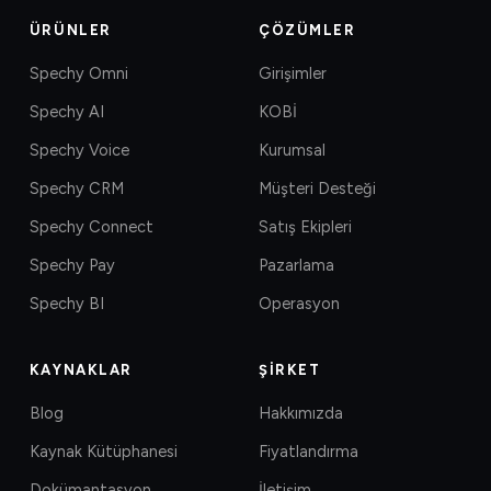
ÜRÜNLER
ÇÖZÜMLER
Spechy Omni
Girişimler
Spechy AI
KOBİ
Spechy Voice
Kurumsal
Spechy CRM
Müşteri Desteği
Spechy Connect
Satış Ekipleri
Spechy Pay
Pazarlama
Spechy BI
Operasyon
KAYNAKLAR
ŞIRKET
Blog
Hakkımızda
Kaynak Kütüphanesi
Fiyatlandırma
Dokümantasyon
İletişim