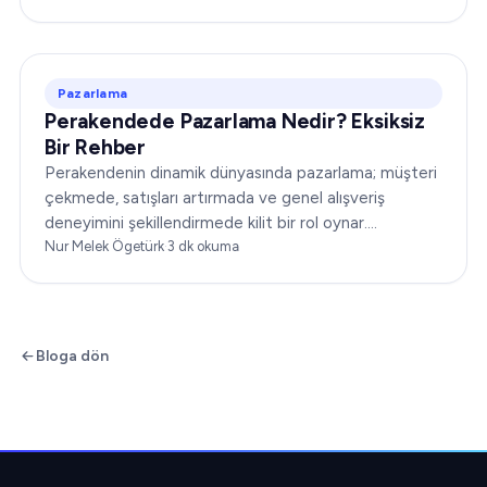
Pazarlama
Perakendede Pazarlama Nedir? Eksiksiz
Bir Rehber
Perakendenin dinamik dünyasında pazarlama; müşteri
çekmede, satışları artırmada ve genel alışveriş
deneyimini şekillendirmede kilit bir rol oynar.
"Perakendede pazarlama nedir?" sıkça karşılaşılan bir
Nur Melek Ögetürk
·
3
dk okuma
sorudur…
Bloga dön