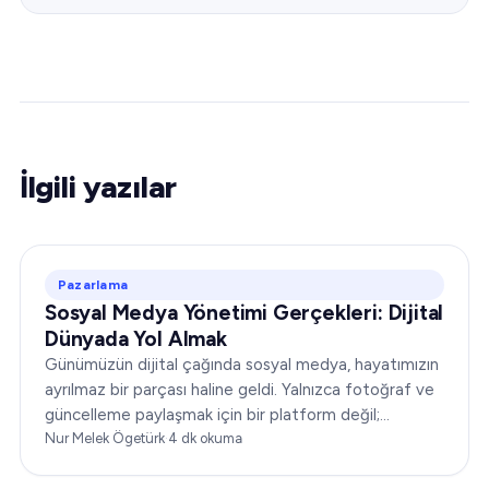
İlgili yazılar
Pazarlama
Sosyal Medya Yönetimi Gerçekleri: Dijital
Dünyada Yol Almak
Günümüzün dijital çağında sosyal medya, hayatımızın
ayrılmaz bir parçası haline geldi. Yalnızca fotoğraf ve
güncelleme paylaşmak için bir platform değil;
işletmelerin kitleleriyle bağ kurması için güçlü bir
Nur Melek Ögetürk
·
4
dk okuma
araçtır…