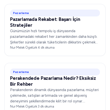
Pazarlama
Pazarlamada Rekabet: Başarı İçin
Stratejiler
Günümüzün hızlı tempolu iş dünyasında
pazarlamadaki rekabet her zamankinden daha kızıştı.
Şirketler sürekli olarak tüketicilerin dikkatini çekmek
için yarışıyor, rakiplerinin önüne geçmeye çalışıyor ve…
Nur Melek Ögetürk
·
4
dk okuma
Pazarlama
Perakendede Pazarlama Nedir? Eksiksiz
Bir Rehber
Perakendenin dinamik dünyasında pazarlama; müşteri
çekmede, satışları artırmada ve genel alışveriş
deneyimini şekillendirmede kilit bir rol oynar.
"Perakendede pazarlama nedir?" sıkça karşılaşılan bir
Nur Melek Ögetürk
·
3
dk okuma