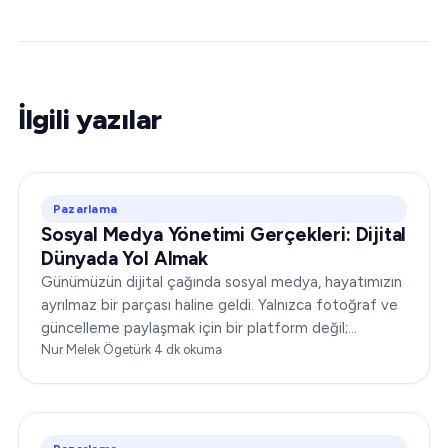
İlgili yazılar
Pazarlama
Sosyal Medya Yönetimi Gerçekleri: Dijital
Dünyada Yol Almak
Günümüzün dijital çağında sosyal medya, hayatımızın
ayrılmaz bir parçası haline geldi. Yalnızca fotoğraf ve
güncelleme paylaşmak için bir platform değil;
işletmelerin kitleleriyle bağ kurması için güçlü bir
Nur Melek Ögetürk
·
4
dk okuma
araçtır…