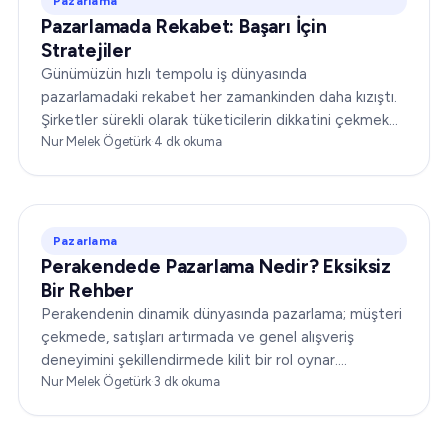
Pazarlama
Pazarlamada Rekabet: Başarı İçin
Stratejiler
Günümüzün hızlı tempolu iş dünyasında
pazarlamadaki rekabet her zamankinden daha kızıştı.
Şirketler sürekli olarak tüketicilerin dikkatini çekmek
için yarışıyor, rakiplerinin önüne geçmeye çalışıyor ve…
Nur Melek Ögetürk
·
4
dk okuma
Pazarlama
Perakendede Pazarlama Nedir? Eksiksiz
Bir Rehber
Perakendenin dinamik dünyasında pazarlama; müşteri
çekmede, satışları artırmada ve genel alışveriş
deneyimini şekillendirmede kilit bir rol oynar.
"Perakendede pazarlama nedir?" sıkça karşılaşılan bir
Nur Melek Ögetürk
·
3
dk okuma
sorudur…