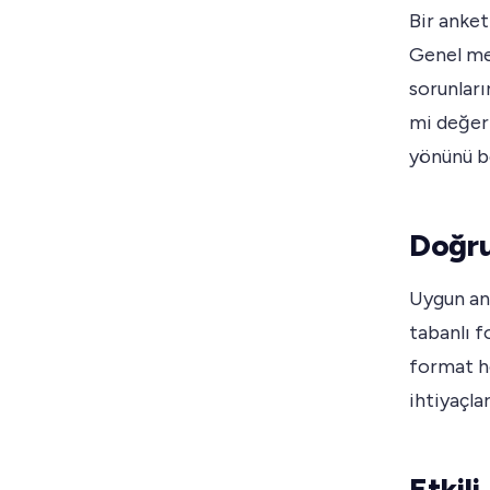
Bir anket
Genel me
sorunları
mi değer
yönünü be
Doğru
Uygun an
tabanlı f
format he
ihtiyaçla
Etkil