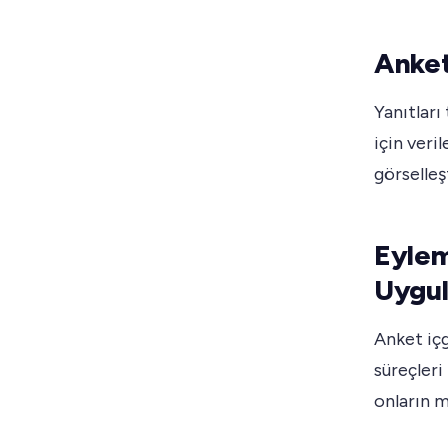
Anket
Yanıtları
için veril
görselleşt
Eyleme
Uygu
Anket içg
süreçleri
onların 