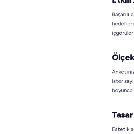
Başarılı b
hedeflerin
içgörüler 
Ölçek
Anketiniz
ister sayı
boyunca t
Tasar
Estetik a