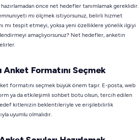
 hazırlamadan önce net hedefler tanımlamak gereklidir.
mnuniyeti mi ölçmek istiyorsunuz, belirli hizmet
nı mı tespit etmeyi, yoksa yeni özelliklere yönelik ilgiyi
lendirmeyi amaçlıyorsunuz? Net hedefler, anketin
lirler.
 Anket Formatını Seçmek
ket formatını seçmek büyük önem taşır. E-posta, web
orm ya da etkileşimli sohbet botu olsun, tercih edilen
def kitlenizin beklentileriyle ve erişilebilirlik
rıyla uyumlu olmalıdır.
i Anket Soruları Hazırlamak