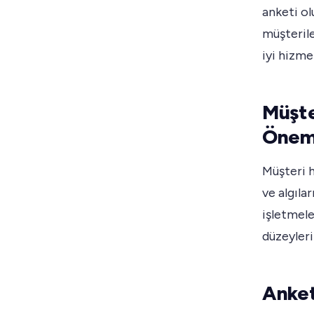
anketi ol
müşterile
iyi hizme
Müşte
Önem
Müşteri h
ve algıla
işletmele
düzeylerin
Anket