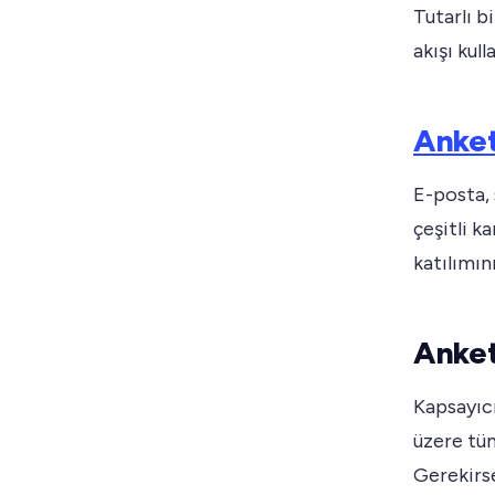
Tutarlı b
akışı kull
Anket
E-posta, 
çeşitli k
katılımın
Anket 
Kapsayıcı
üzere tüm
Gerekirse