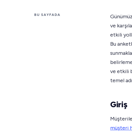
BU SAYFADA
Günümüzü
ve karşı
etkili yo
Bu anketl
sunmakla 
belirleme
ve etkili
temel adı
Giriş
Müşterile
müşteri 