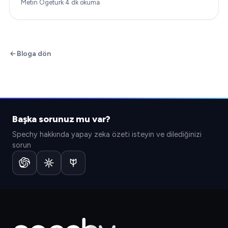
çözümlerden biri de yapay zeka müşteri hizmetleridir;
Metin Ögetürk
·
4
dk okuma
…
Bloga dön
Başka sorunuz mu var?
Spechy hakkında yapay zeka özeti isteyin ve dilediğinizi
sorun