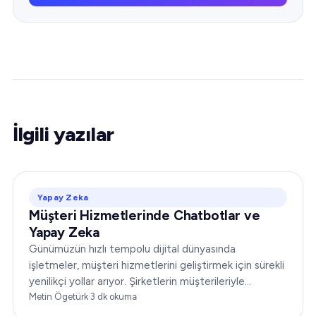
İlgili yazılar
Yapay Zeka
Müşteri Hizmetlerinde Chatbotlar ve
Yapay Zeka
Günümüzün hızlı tempolu dijital dünyasında
işletmeler, müşteri hizmetlerini geliştirmek için sürekli
yenilikçi yollar arıyor. Şirketlerin müşterileriyle
etkileşim biçimini yeniden tanımlayan devrim
Metin Ögetürk
·
3
dk okuma
niteliğindeki bir ikiliyle tanışın.