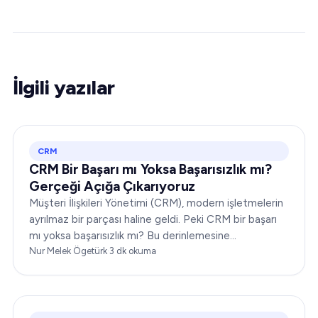
İlgili yazılar
CRM
CRM Bir Başarı mı Yoksa Başarısızlık mı?
Gerçeği Açığa Çıkarıyoruz
Müşteri İlişkileri Yönetimi (CRM), modern işletmelerin
ayrılmaz bir parçası haline geldi. Peki CRM bir başarı
mı yoksa başarısızlık mı? Bu derinlemesine
incelemede, size kapsamlı bir bakış açısı sunmak için
Nur Melek Ögetürk
·
3
dk okuma
CRM'nin dinamiklerini ele alacağız…