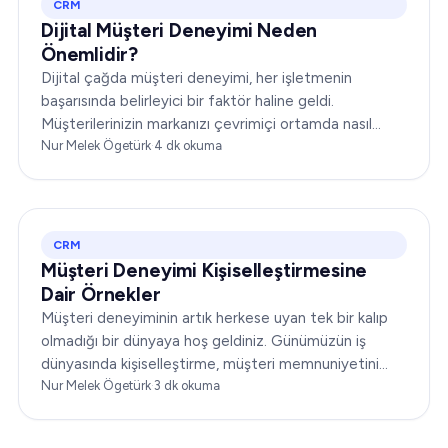
CRM
Dijital Müşteri Deneyimi Neden
Önemlidir?
Dijital çağda müşteri deneyimi, her işletmenin
başarısında belirleyici bir faktör haline geldi.
Müşterilerinizin markanızı çevrimiçi ortamda nasıl
algıladığı ve markanızla nasıl etkileşime geçtiği,
Nur Melek Ögetürk
·
4
dk okuma
itibarınızı yükseltebilir ya da yerle bir edebilir...
CRM
Müşteri Deneyimi Kişiselleştirmesine
Dair Örnekler
Müşteri deneyiminin artık herkese uyan tek bir kalıp
olmadığı bir dünyaya hoş geldiniz. Günümüzün iş
dünyasında kişiselleştirme, müşteri memnuniyetini
dönüştürmenin anahtarıdır. Bu makale…
Nur Melek Ögetürk
·
3
dk okuma