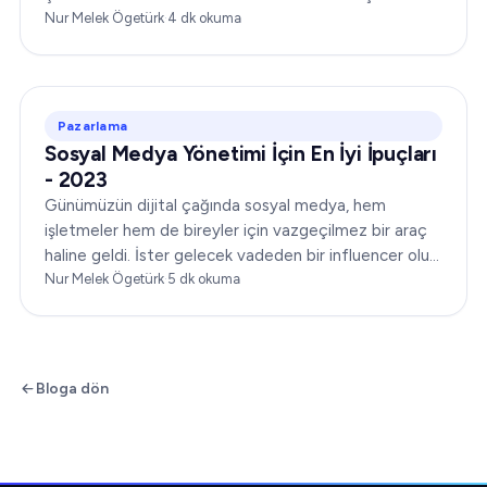
için yarışıyor, rakiplerinin önüne geçmeye çalışıyor ve…
Nur Melek Ögetürk
·
4
dk okuma
Pazarlama
Sosyal Medya Yönetimi İçin En İyi İpuçları
- 2023
Günümüzün dijital çağında sosyal medya, hem
işletmeler hem de bireyler için vazgeçilmez bir araç
haline geldi. İster gelecek vadeden bir influencer olun
ister deneyimli bir pazarlamacı, sosyal medya
Nur Melek Ögetürk
·
5
dk okuma
yönetiminde ustalaşmak...
Bloga dön