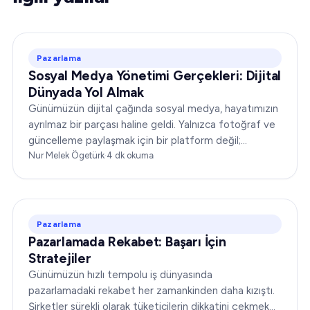
Pazarlama
Sosyal Medya Yönetimi Gerçekleri: Dijital
Dünyada Yol Almak
Günümüzün dijital çağında sosyal medya, hayatımızın
ayrılmaz bir parçası haline geldi. Yalnızca fotoğraf ve
güncelleme paylaşmak için bir platform değil;
işletmelerin kitleleriyle bağ kurması için güçlü bir
Nur Melek Ögetürk
·
4
dk okuma
araçtır…
Pazarlama
Pazarlamada Rekabet: Başarı İçin
Stratejiler
Günümüzün hızlı tempolu iş dünyasında
pazarlamadaki rekabet her zamankinden daha kızıştı.
Şirketler sürekli olarak tüketicilerin dikkatini çekmek