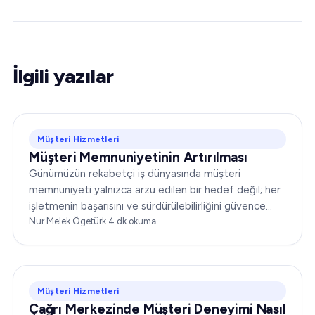
İlgili yazılar
Müşteri Hizmetleri
Müşteri Memnuniyetinin Artırılması
Günümüzün rekabetçi iş dünyasında müşteri
memnuniyeti yalnızca arzu edilen bir hedef değil; her
işletmenin başarısını ve sürdürülebilirliğini güvence
altına almada belirleyici bir unsurdur. Şirketler...
Nur Melek Ögetürk
·
4
dk okuma
Müşteri Hizmetleri
Çağrı Merkezinde Müşteri Deneyimi Nasıl