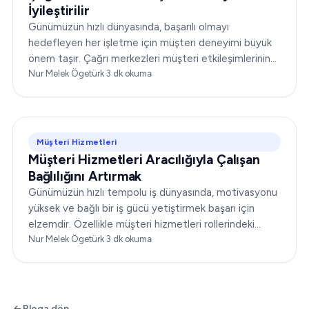
İyileştirilir
Günümüzün hızlı dünyasında, başarılı olmayı
hedefleyen her işletme için müşteri deneyimi büyük
önem taşır. Çağrı merkezleri müşteri etkileşimlerinin
ön cephesinde yer alır ve bu da operasyonlarını
Nur Melek Ögetürk
·
3
dk okuma
optimize etmeyi…
Müşteri Hizmetleri
Müşteri Hizmetleri Aracılığıyla Çalışan
Bağlılığını Artırmak
Günümüzün hızlı tempolu iş dünyasında, motivasyonu
yüksek ve bağlı bir iş gücü yetiştirmek başarı için
elzemdir. Özellikle müşteri hizmetleri rollerindeki
çalışan bağlılığı…
Nur Melek Ögetürk
·
3
dk okuma
Bloga dön