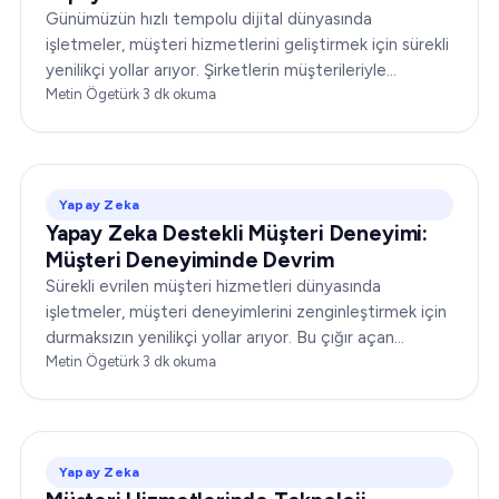
Günümüzün hızlı tempolu dijital dünyasında
işletmeler, müşteri hizmetlerini geliştirmek için sürekli
yenilikçi yollar arıyor. Şirketlerin müşterileriyle
etkileşim biçimini yeniden tanımlayan devrim
Metin Ögetürk
·
3
dk okuma
niteliğindeki bir ikiliyle tanışın.
Yapay Zeka
Yapay Zeka Destekli Müşteri Deneyimi:
Müşteri Deneyiminde Devrim
Sürekli evrilen müşteri hizmetleri dünyasında
işletmeler, müşteri deneyimlerini zenginleştirmek için
durmaksızın yenilikçi yollar arıyor. Bu çığır açan
gelişmelerden biri de yapay zeka destekli müşteri
Metin Ögetürk
·
3
dk okuma
deneyimidir ve bu...
Yapay Zeka