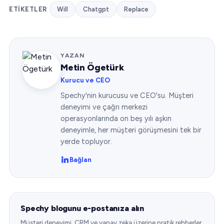
ETIKETLER
Will
Chatgpt
Replace
YAZAN
Metin Ögetürk
Kurucu ve CEO
Spechy'nin kurucusu ve CEO'su. Müşteri
deneyimi ve çağrı merkezi
operasyonlarında on beş yılı aşkın
deneyimle, her müşteri görüşmesini tek bir
yerde topluyor.
Bağlan
Spechy blogunu e-postanıza alın
Müşteri deneyimi, CRM ve yapay zeka üzerine pratik rehberler.