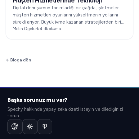
Müşteri Hizmetlerinde Teknoloji
Dijital dönüşümün tanımladığı bir çağda, işletmeler
müşteri hizmetleri oyunlarını yükseltmenin yollarını
sürekli arıyor. Büyük ivme kazanan stratejilerden biri
de teknolojinin entegrasyonudur…
Metin Ögetürk
·
4
dk okuma
Bloga dön
Başka sorunuz mu var?
Spechy hakkında yapay zeka özeti isteyin ve dilediğinizi
sorun