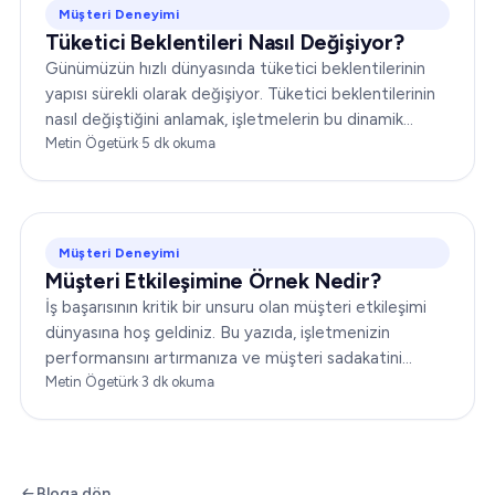
Müşteri Deneyimi
Tüketici Beklentileri Nasıl Değişiyor?
Günümüzün hızlı dünyasında tüketici beklentilerinin
yapısı sürekli olarak değişiyor. Tüketici beklentilerinin
nasıl değiştiğini anlamak, işletmelerin bu dinamik
ortamda başarılı olabilmesi için kritik öneme sahip...
Metin Ögetürk
·
5
dk okuma
Müşteri Deneyimi
Müşteri Etkileşimine Örnek Nedir?
İş başarısının kritik bir unsuru olan müşteri etkileşimi
dünyasına hoş geldiniz. Bu yazıda, işletmenizin
performansını artırmanıza ve müşteri sadakatini
güçlendirmenize yardımcı olacak çeşitli müşteri
Metin Ögetürk
·
3
dk okuma
etkileşimi örneklerini ele alacağız…
Bloga dön