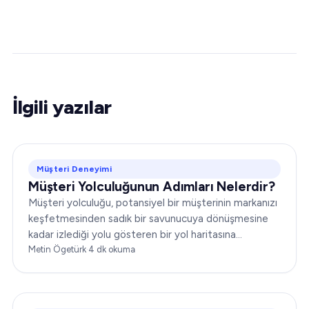
İlgili yazılar
Müşteri Deneyimi
Müşteri Yolculuğunun Adımları Nelerdir?
Müşteri yolculuğu, potansiyel bir müşterinin markanızı
keşfetmesinden sadık bir savunucuya dönüşmesine
kadar izlediği yolu gösteren bir yol haritasına
benzetilebilir. Pazarlama ve müşteri hizmetleri
Metin Ögetürk
·
4
dk okuma
stratejilerinizi etkili biçimde şekillendirmek için bu
yolculuğu kavramak şarttır…