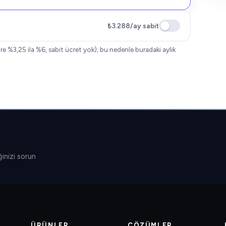
₺3.288
/ay sabit
e %3,25 ila %6, sabit ücret yok); bu nedenle buradaki aylık
inizi sorun
ÜRÜNLER
ÇÖZÜMLER