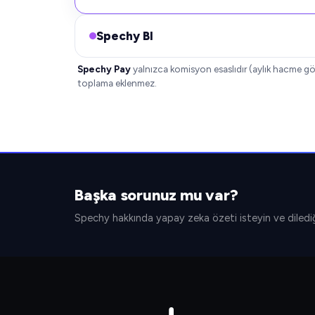
Spechy BI
Spechy Pay
yalnızca komisyon esaslıdır (aylık hacme gör
toplama eklenmez.
Başka sorunuz mu var?
Spechy hakkında yapay zeka özeti isteyin ve dilediğ