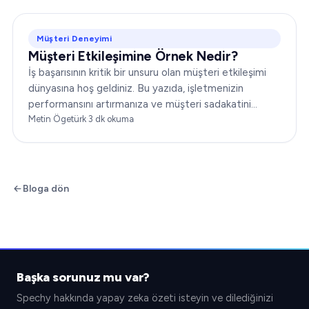
Müşteri Deneyimi
Müşteri Etkileşimine Örnek Nedir?
İş başarısının kritik bir unsuru olan müşteri etkileşimi
dünyasına hoş geldiniz. Bu yazıda, işletmenizin
performansını artırmanıza ve müşteri sadakatini
güçlendirmenize yardımcı olacak çeşitli müşteri
Metin Ögetürk
·
3
dk okuma
etkileşimi örneklerini ele alacağız…
Bloga dön
Başka sorunuz mu var?
Spechy hakkında yapay zeka özeti isteyin ve dilediğinizi