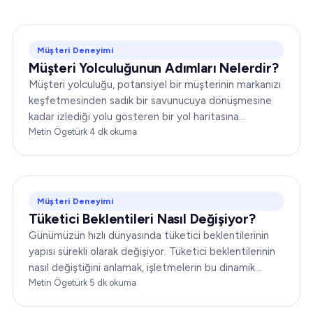
Müşteri Deneyimi
Müşteri Yolculuğunun Adımları Nelerdir?
Müşteri yolculuğu, potansiyel bir müşterinin markanızı
keşfetmesinden sadık bir savunucuya dönüşmesine
kadar izlediği yolu gösteren bir yol haritasına
benzetilebilir. Pazarlama ve müşteri hizmetleri
Metin Ögetürk
·
4
dk okuma
stratejilerinizi etkili biçimde şekillendirmek için bu
yolculuğu kavramak şarttır…
Müşteri Deneyimi
Tüketici Beklentileri Nasıl Değişiyor?
Günümüzün hızlı dünyasında tüketici beklentilerinin
yapısı sürekli olarak değişiyor. Tüketici beklentilerinin
nasıl değiştiğini anlamak, işletmelerin bu dinamik
ortamda başarılı olabilmesi için kritik öneme sahip...
Metin Ögetürk
·
5
dk okuma