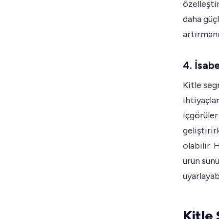
özelleştir
daha güçl
artırmanı
4. İsab
Kitle seg
ihtiyaçla
içgörüler
geliştiri
olabilir.
ürün sunu
uyarlayab
Kitle