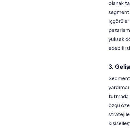
olanak ta
segmentle
içgörüler
pazarlama
yüksek dö
edebilirsi
3. Geli
Segmenta
yardımcı
tutmada d
özgü özel
stratejile
kişiselle