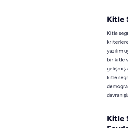
Kitle
Kitle seg
kriterler
yazılım u
bir kitle
gelişmiş 
kitle seg
demografi
davranışl
Kitle