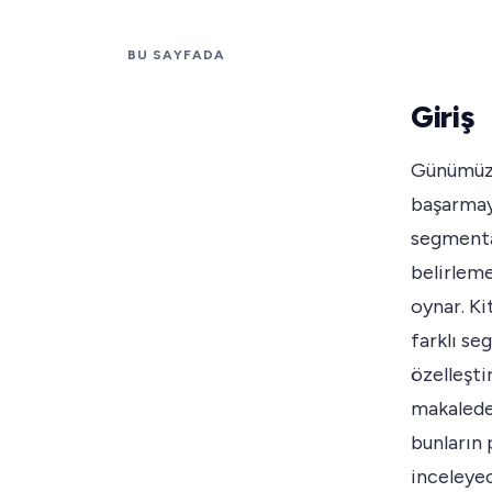
BU SAYFADA
Giriş
Günümüzün
başarmaya
segmentas
belirleme
oynar. Ki
farklı se
özelleşti
makalede,
bunların
inceleye