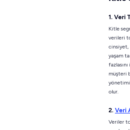
1. Veri
Kitle seg
verileri 
cinsiyet, 
yaşam tar
fazlasını
müşteri b
yönetimi 
olur.
2.
Veri 
Veriler t