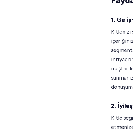
Fayda
1. Geli
Kitlenizi
içeriğiniz
segmenta
ihtiyaçla
müşterile
sunmanızı
dönüşüml
2. İyil
Kitle seg
etmenize 