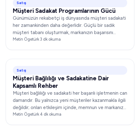
Satış
Müşteri Sadakat Programlarının Gücü
Günümüzün rekabetçi iş dünyasında müşteri sadakati
her zamankinden daha değerlidir. Güçlü bir sadık
müşteri tabanı oluşturmak, markanızın başarısını
önemli ölçüde artırabilir. Bu yazıda…
Metin Ögetürk
·
3
dk okuma
Satış
Müşteri Bağlılığı ve Sadakatine Dair
Kapsamlı Rehber
Müşteri bağlılığı ve sadakati her başarılı işletmenin can
damarıdır. Bu yalnızca yeni müşteriler kazanmakla ilgili
değildir; onları etkileşim içinde, memnun ve markanıza
sadık tutmakla ilgilidir. Bu makalede…
Metin Ögetürk
·
4
dk okuma