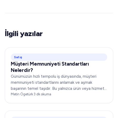
İlgili yazılar
Satış
Müşteri Memnuniyeti Standartları
Nelerdir?
Günümüzün hızlı tempolu iş dünyasında, müşteri
memnuniyeti standartlarını anlamak ve aşmak
başarının temel taşıdır. Bu yalnızca ürün veya hizmet
sunmakla ilgili değildir;…
Metin Ögetürk
·
3
dk okuma