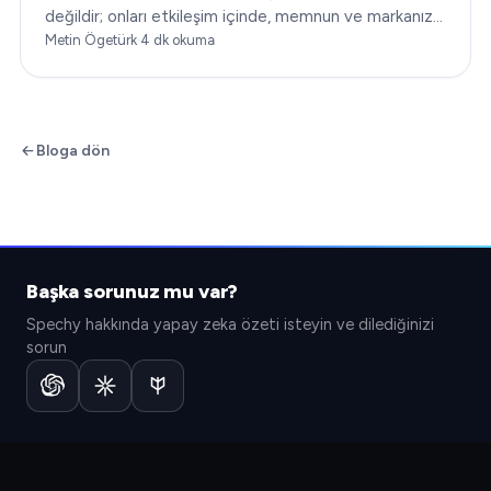
değildir; onları etkileşim içinde, memnun ve markanıza
sadık tutmakla ilgilidir. Bu makalede…
Metin Ögetürk
·
4
dk okuma
Bloga dön
Başka sorunuz mu var?
Spechy hakkında yapay zeka özeti isteyin ve dilediğinizi
sorun