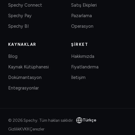
Spechy Connect
Satış Ekipleri
Spechy Pay
Pazarlama
Spechy BI
Operasyon
KAYNAKLAR
ŞIRKET
Blog
Hakkımızda
Kaynak Kütüphanesi
Fiyatlandırma
Dokümantasyon
İletişim
Entegrasyonlar
Türkçe
©
2026
Spechy.
Tüm hakları saklıdır.
Gizlilik
KVKK
Çerezler