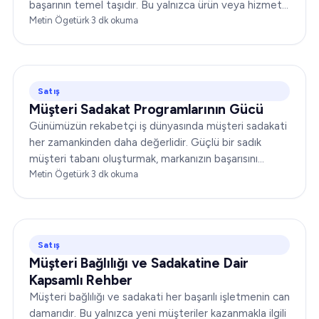
başarının temel taşıdır. Bu yalnızca ürün veya hizmet
sunmakla ilgili değildir;…
Metin Ögetürk
·
3
dk okuma
Satış
Müşteri Sadakat Programlarının Gücü
Günümüzün rekabetçi iş dünyasında müşteri sadakati
her zamankinden daha değerlidir. Güçlü bir sadık
müşteri tabanı oluşturmak, markanızın başarısını
önemli ölçüde artırabilir. Bu yazıda…
Metin Ögetürk
·
3
dk okuma
Satış
Müşteri Bağlılığı ve Sadakatine Dair
Kapsamlı Rehber
Müşteri bağlılığı ve sadakati her başarılı işletmenin can
damarıdır. Bu yalnızca yeni müşteriler kazanmakla ilgili