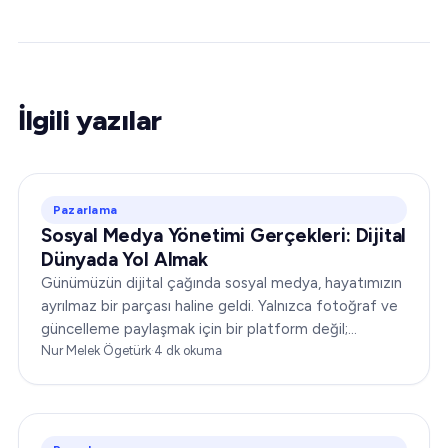
İlgili yazılar
Pazarlama
Sosyal Medya Yönetimi Gerçekleri: Dijital
Dünyada Yol Almak
Günümüzün dijital çağında sosyal medya, hayatımızın
ayrılmaz bir parçası haline geldi. Yalnızca fotoğraf ve
güncelleme paylaşmak için bir platform değil;
işletmelerin kitleleriyle bağ kurması için güçlü bir
Nur Melek Ögetürk
·
4
dk okuma
araçtır…