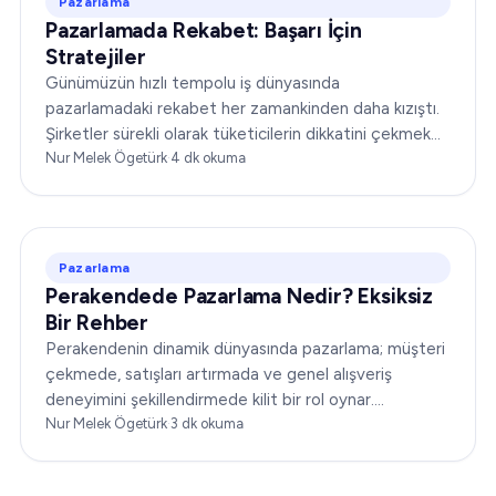
Pazarlama
Pazarlamada Rekabet: Başarı İçin
Stratejiler
Günümüzün hızlı tempolu iş dünyasında
pazarlamadaki rekabet her zamankinden daha kızıştı.
Şirketler sürekli olarak tüketicilerin dikkatini çekmek
için yarışıyor, rakiplerinin önüne geçmeye çalışıyor ve…
Nur Melek Ögetürk
·
4
dk okuma
Pazarlama
Perakendede Pazarlama Nedir? Eksiksiz
Bir Rehber
Perakendenin dinamik dünyasında pazarlama; müşteri
çekmede, satışları artırmada ve genel alışveriş
deneyimini şekillendirmede kilit bir rol oynar.
"Perakendede pazarlama nedir?" sıkça karşılaşılan bir
Nur Melek Ögetürk
·
3
dk okuma
sorudur…