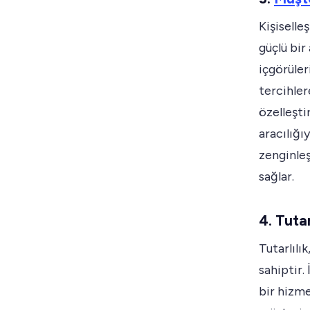
Kişiselle
güçlü bir
içgörüler
tercihlere
özelleşti
aracılığı
zenginleş
sağlar.
4. Tuta
Tutarlılı
sahiptir.
bir hizme