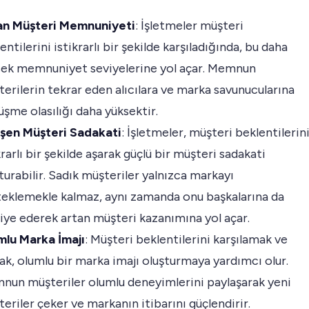
an Müşteri Memnuniyeti
: İşletmeler müşteri
entilerini istikrarlı bir şekilde karşıladığında, bu daha
sek memnuniyet seviyelerine yol açar. Memnun
erilerin tekrar eden alıcılara ve marka savunucularına
şme olasılığı daha yüksektir.
işen Müşteri Sadakati
: İşletmeler, müşteri beklentilerin
krarlı bir şekilde aşarak güçlü bir müşteri sadakati
turabilir. Sadık müşteriler yalnızca markayı
eklemekle kalmaz, aynı zamanda onu başkalarına da
iye ederek artan müşteri kazanımına yol açar.
mlu Marka İmajı
: Müşteri beklentilerini karşılamak ve
k, olumlu bir marka imajı oluşturmaya yardımcı olur.
un müşteriler olumlu deneyimlerini paylaşarak yeni
eriler çeker ve markanın itibarını güçlendirir.