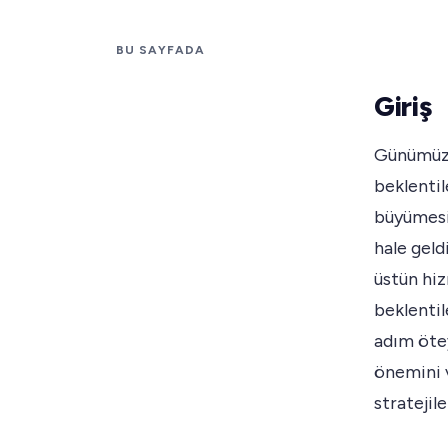
BU SAYFADA
Giriş
Günümüzü
beklentil
büyümesi 
hale geld
üstün hiz
beklentil
adım ötey
önemini v
stratejile