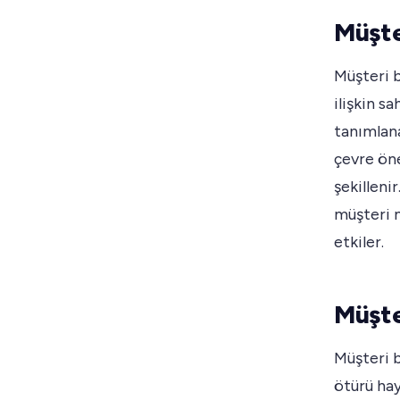
Müşte
Müşteri b
ilişkin s
tanımlana
çevre öne
şekilleni
müşteri 
etkiler.
Müşte
Müşteri 
ötürü hay