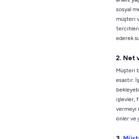
sosyal m
müşteri v
tercihler
ederek su
2. Net 
Müşteri 
esastır. 
bekleyebi
işlevler,
vermeyi i
önler ve 
3.
Müşt