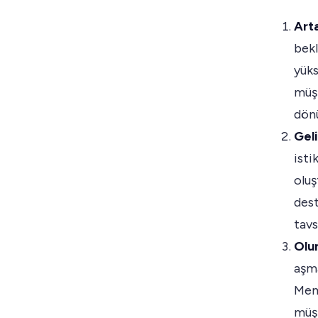
Art
bekl
yük
müşt
dönü
Gel
isti
oluş
dest
tavs
Olu
aşma
Memn
müşt