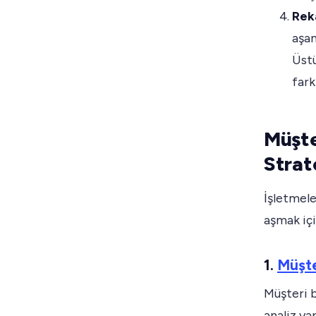
Rek
aşan
Üstü
fark
Müşte
Strate
İşletmele
aşmak içi
1.
Müşte
Müşteri b
analiz ya