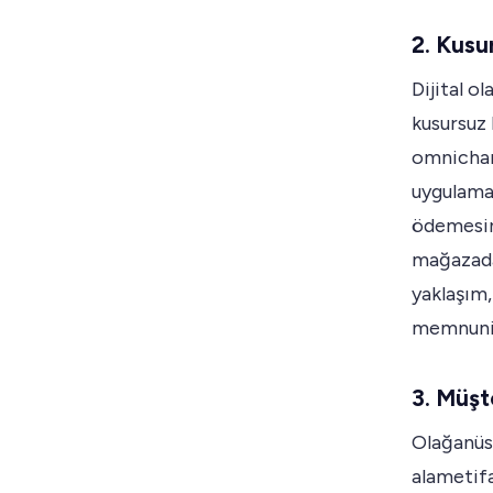
2. Kusu
Dijital o
kusursuz 
omnichan
uygulamal
ödemesine
mağazada
yaklaşım,
memnuniy
3. Müşt
Olağanüst
alametifa