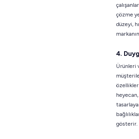
çalışanla
çözme yet
düzeyi, h
markanın 
4. Duy
Ürünleri 
müşterile
özellikle
heyecan, 
tasarlaya
bağlılıkl
gösterir.