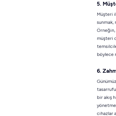
5. Müşt
Müşteri 
sunmak, m
Örneğin, 
müşteri o
temsilcil
böylece m
6. Zahm
Günümüzü
tasarrufu
bir akış 
yönetmesi
cihazlar 