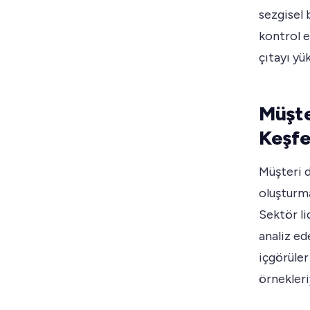
sezgisel 
kontrol e
çıtayı yü
Müşte
Keşf
Müşteri d
oluşturma
Sektör li
analiz ed
içgörüler
örnekleriy