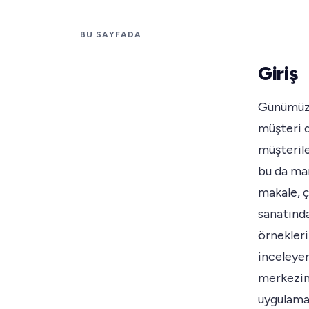
BU SAYFADA
Giriş
Günümüzü
müşteri 
müşterile
bu da mar
makale, 
sanatında
örnekleri
inceleyer
merkezine
uygulamal