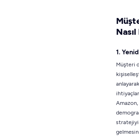
Müşte
Nasıl
1. Yeni
Müşteri d
kişiselle
anlayarak
ihtiyaçla
Amazon, 
demografi
stratejiy
gelmesini