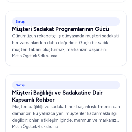
Satış
Müşteri Sadakat Programlarının Gücü
Günümüzün rekabetçi iş dünyasında müşteri sadakati
her zamankinden daha değerlidir. Güçlü bir sadık
müşteri tabanı oluşturmak, markanızın başarısını
önemli ölçüde artırabilir. Bu yazıda…
Metin Ögetürk
·
3
dk okuma
Satış
Müşteri Bağlılığı ve Sadakatine Dair
Kapsamlı Rehber
Müşteri bağlılığı ve sadakati her başarılı işletmenin can
damarıdır. Bu yalnızca yeni müşteriler kazanmakla ilgili
değildir; onları etkileşim içinde, memnun ve markanıza
sadık tutmakla ilgilidir. Bu makalede…
Metin Ögetürk
·
4
dk okuma