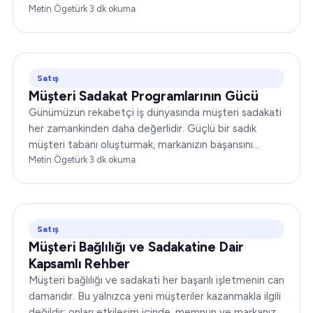
sunmakla ilgili değildir;…
Metin Ögetürk
·
3
dk okuma
Satış
Müşteri Sadakat Programlarının Gücü
Günümüzün rekabetçi iş dünyasında müşteri sadakati
her zamankinden daha değerlidir. Güçlü bir sadık
müşteri tabanı oluşturmak, markanızın başarısını
önemli ölçüde artırabilir. Bu yazıda…
Metin Ögetürk
·
3
dk okuma
Satış
Müşteri Bağlılığı ve Sadakatine Dair
Kapsamlı Rehber
Müşteri bağlılığı ve sadakati her başarılı işletmenin can
damarıdır. Bu yalnızca yeni müşteriler kazanmakla ilgili
değildir; onları etkileşim içinde, memnun ve markanıza