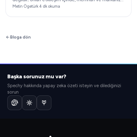
sadık tutmakla ilgilidir. Bu makalede…
Metin Ögetürk
·
4
dk okuma
Bloga dön
Başka sorunuz mu var?
Spechy hakkında yapay zeka özeti isteyin ve dilediğinizi
sorun