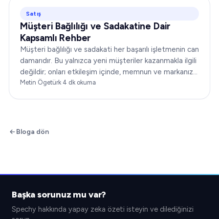
Satış
Müşteri Bağlılığı ve Sadakatine Dair
Kapsamlı Rehber
Müşteri bağlılığı ve sadakati her başarılı işletmenin can
damarıdır. Bu yalnızca yeni müşteriler kazanmakla ilgili
değildir; onları etkileşim içinde, memnun ve markanıza
sadık tutmakla ilgilidir. Bu makalede…
Metin Ögetürk
·
4
dk okuma
Bloga dön
Başka sorunuz mu var?
Spechy hakkında yapay zeka özeti isteyin ve dilediğinizi