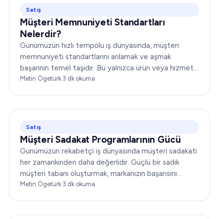
Satış
Müşteri Memnuniyeti Standartları
Nelerdir?
Günümüzün hızlı tempolu iş dünyasında, müşteri
memnuniyeti standartlarını anlamak ve aşmak
başarının temel taşıdır. Bu yalnızca ürün veya hizmet
sunmakla ilgili değildir;…
Metin Ögetürk
·
3
dk okuma
Satış
Müşteri Sadakat Programlarının Gücü
Günümüzün rekabetçi iş dünyasında müşteri sadakati
her zamankinden daha değerlidir. Güçlü bir sadık
müşteri tabanı oluşturmak, markanızın başarısını
önemli ölçüde artırabilir. Bu yazıda…
Metin Ögetürk
·
3
dk okuma