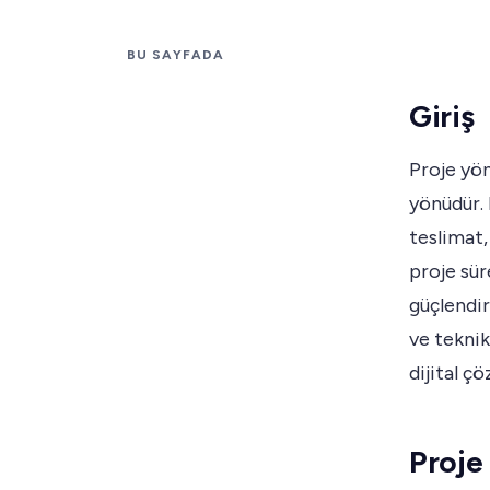
BU SAYFADA
Giriş
Proje yön
yönüdür. 
teslimat,
proje sür
güçlendir
ve tekni
dijital ç
Proje