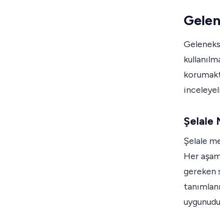
Gelen
Gelenekse
kullanılm
korumakta
inceleyel
Şelale 
Şelale me
Her aşam
gereken sı
tanımlanm
uygunudu