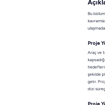
Açıkl
Bu bölümd
kavramla
ulaşmada
Proje Y
Araç ve 
kapsadığı
hedefleri
şekilde p
gelir. Pr
dizi süre
Proje Y