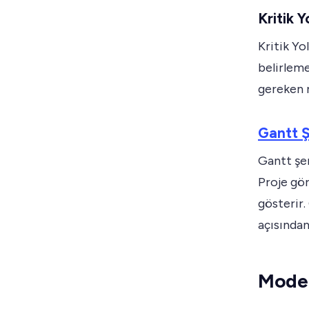
Kritik 
Kritik Yo
belirleme
gereken m
Gantt 
Gantt şem
Proje gör
gösterir.
açısından
Moder