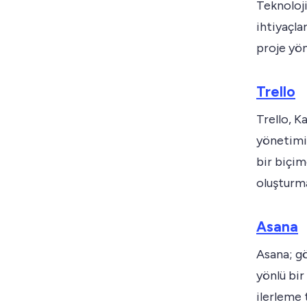
Teknoloji
ihtiyaçla
proje yön
Trello
Trello, K
yönetimi 
bir biçim
oluşturma
Asana
Asana; gö
yönlü bir
ilerleme t