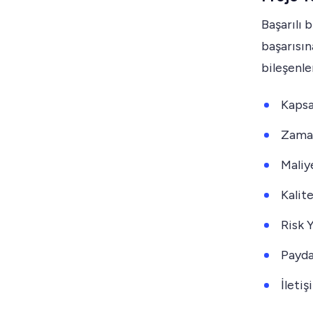
Başarılı 
başarısın
bileşenle
Kaps
Zama
Maliy
Kalit
Risk 
Payda
İleti