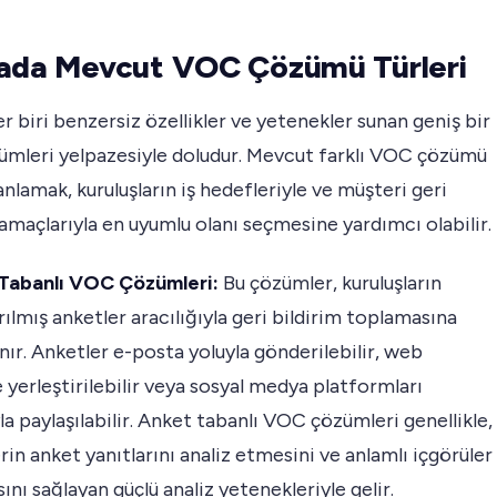
ada Mevcut VOC Çözümü Türleri
er biri benzersiz özellikler ve yetenekler sunan geniş bir
mleri yelpazesiyle doludur. Mevcut farklı VOC çözümü
 anlamak, kuruluşların iş hedefleriyle ve müşteri geri
 amaçlarıyla en uyumlu olanı seçmesine yardımcı olabilir.
 Tabanlı VOC Çözümleri:
Bu çözümler, kuruluşların
rılmış anketler aracılığıyla geri bildirim toplamasına
nır. Anketler e-posta yoluyla gönderilebilir, web
e yerleştirilebilir veya sosyal medya platformları
yla paylaşılabilir. Anket tabanlı VOC çözümleri genellikle,
rin anket yanıtlarını analiz etmesini ve anlamlı içgörüler
nı sağlayan güçlü analiz yetenekleriyle gelir.