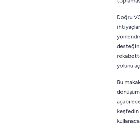
toplaması
Doğru VO
ihtiyaçlar
yönlendir
desteğin
rekabett
yolunu aç
Bu makal
dönüşümü 
açabilece
keşfedin 
kullanaca