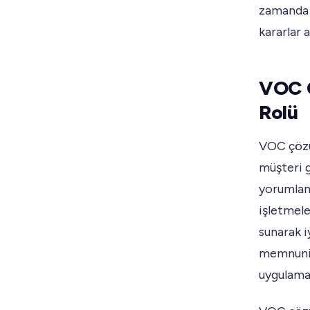
zamanda 
kararlar a
VOC Ç
Rolü
VOC çözüm
müşteri g
yorumlam
işletmele
sunarak i
memnuniye
uygulamal