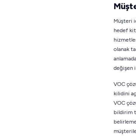
Müşte
Müşteri i
hedef kit
hizmetler
olanak ta
anlamada
değişen i
VOC çözüm
kilidini 
VOC çözü
bildirim t
belirleme
müşterile