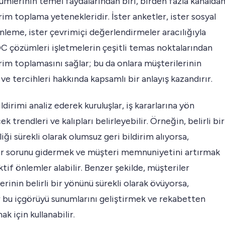
lerinin temel faydalarından biri, birden fazla kanalda
irim toplama yetenekleridir. İster anketler, ister sosyal
leme, ister çevrimiçi değerlendirmeler aracılığıyla
C çözümleri işletmelerin çeşitli temas noktalarından
irim toplamasını sağlar; bu da onlara müşterilerinin
 ve tercihleri hakkında kapsamlı bir anlayış kazandırır.
ildirimi analiz ederek kuruluşlar, iş kararlarına yön
k trendleri ve kalıpları belirleyebilir. Örneğin, belirli bir
liği sürekli olarak olumsuz geri bildirim alıyorsa,
er sorunu gidermek ve müşteri memnuniyetini artırmak
ktif önlemler alabilir. Benzer şekilde, müşteriler
rinin belirli bir yönünü sürekli olarak övüyorsa,
r bu içgörüyü sunumlarını geliştirmek ve rekabetten
ak için kullanabilir.