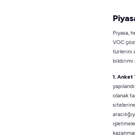
Piyas
Piyasa, h
VOC çözü
türlerini
bildirimi
1. Anket
yapılandı
olanak ta
sitelerin
aracılığı
işletmele
kazanması