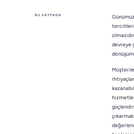
BU SAYFADA
Günümüzü
tercihler
olmazıdır
devreye g
dönüşümün
Müşterile
ihtiyaçla
kazanabili
hizmetle
güçlendir
çıkarmak 
değerlend